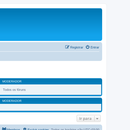
Registrar
Entrar
MODERADOR
Todos os fóruns
MODERADOR
Ir para
Membros
Excluir cookies
Todos os horários são
UTC-03:00