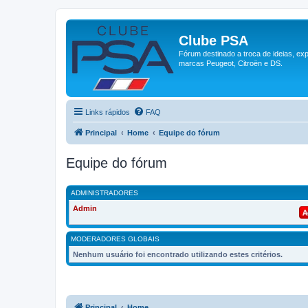
Clube PSA
Fórum destinado a troca de ideias, ex
marcas Peugeot, Citroën e DS.
Links rápidos
FAQ
Principal
Home
Equipe do fórum
Equipe do fórum
ADMINISTRADORES
Admin
MODERADORES GLOBAIS
Nenhum usuário foi encontrado utilizando estes critérios.
Principal
Home