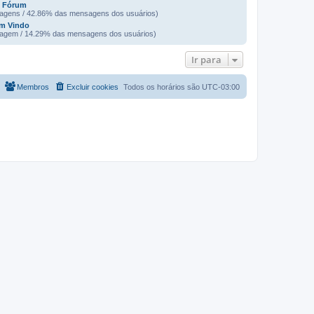
o Fórum
agens / 42.86% das mensagens dos usuários)
em Vindo
agem / 14.29% das mensagens dos usuários)
Ir para
Membros
Excluir cookies
Todos os horários são
UTC-03:00