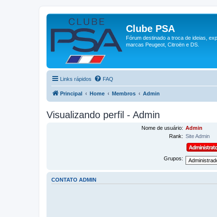
Clube PSA
Fórum destinado a troca de ideias, ex
marcas Peugeot, Citroën e DS.
Links rápidos
FAQ
Principal
Home
Membros
Admin
Visualizando perfil - Admin
Nome de usuário:
Admin
Rank:
Site Admin
Grupos:
CONTATO ADMIN