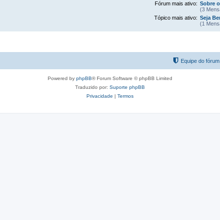
Fórum mais ativo:
Sobre 
(3 Mens
Tópico mais ativo:
Seja B
(1 Mens
Equipe do fórum
Powered by
phpBB
® Forum Software © phpBB Limited
Traduzido por:
Suporte phpBB
Privacidade
|
Termos