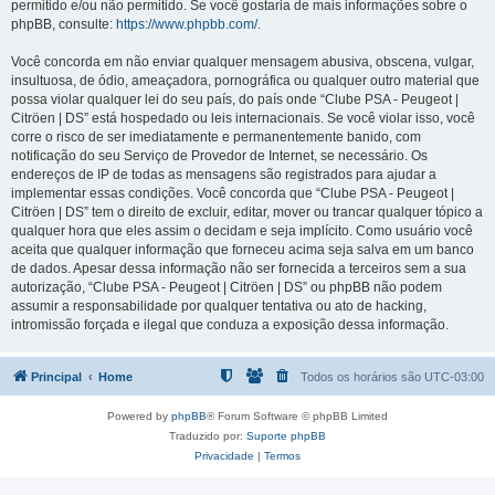
permitido e/ou não permitido. Se você gostaria de mais informações sobre o
phpBB, consulte:
https://www.phpbb.com/
.
Você concorda em não enviar qualquer mensagem abusiva, obscena, vulgar,
insultuosa, de ódio, ameaçadora, pornográfica ou qualquer outro material que
possa violar qualquer lei do seu país, do país onde “Clube PSA - Peugeot |
Citröen | DS” está hospedado ou leis internacionais. Se você violar isso, você
corre o risco de ser imediatamente e permanentemente banido, com
notificação do seu Serviço de Provedor de Internet, se necessário. Os
endereços de IP de todas as mensagens são registrados para ajudar a
implementar essas condições. Você concorda que “Clube PSA - Peugeot |
Citröen | DS” tem o direito de excluir, editar, mover ou trancar qualquer tópico a
qualquer hora que eles assim o decidam e seja implícito. Como usuário você
aceita que qualquer informação que forneceu acima seja salva em um banco
de dados. Apesar dessa informação não ser fornecida a terceiros sem a sua
autorização, “Clube PSA - Peugeot | Citröen | DS” ou phpBB não podem
assumir a responsabilidade por qualquer tentativa ou ato de hacking,
intromissão forçada e ilegal que conduza a exposição dessa informação.
Principal
Home
Todos os horários são
UTC-03:00
Powered by
phpBB
® Forum Software © phpBB Limited
Traduzido por:
Suporte phpBB
Privacidade
|
Termos