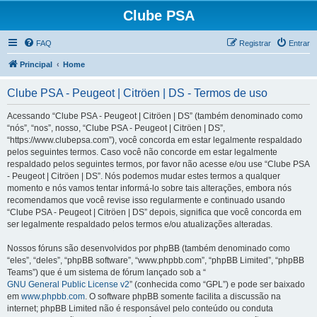
Clube PSA
FAQ
Registrar
Entrar
Principal
Home
Clube PSA - Peugeot | Citröen | DS - Termos de uso
Acessando “Clube PSA - Peugeot | Citröen | DS” (também denominado como
“nós”, “nos”, nosso, “Clube PSA - Peugeot | Citröen | DS”,
“https://www.clubepsa.com”), você concorda em estar legalmente respaldado
pelos seguintes termos. Caso você não concorde em estar legalmente
respaldado pelos seguintes termos, por favor não acesse e/ou use “Clube PSA
- Peugeot | Citröen | DS”. Nós podemos mudar estes termos a qualquer
momento e nós vamos tentar informá-lo sobre tais alterações, embora nós
recomendamos que você revise isso regularmente e continuado usando
“Clube PSA - Peugeot | Citröen | DS” depois, significa que você concorda em
ser legalmente respaldado pelos termos e/ou atualizações alteradas.
Nossos fóruns são desenvolvidos por phpBB (também denominado como
“eles”, “deles”, “phpBB software”, “www.phpbb.com”, “phpBB Limited”, “phpBB
Teams”) que é um sistema de fórum lançado sob a “
GNU General Public License v2
” (conhecida como “GPL”) e pode ser baixado
em
www.phpbb.com
. O software phpBB somente facilita a discussão na
internet; phpBB Limited não é responsável pelo conteúdo ou conduta