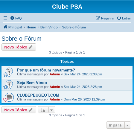
Clube PSA
FAQ
Registrar
Entrar
Principal
Home
Bem Vindo
Sobre o Fórum
Sobre o Fórum
Novo Tópico
3 tópicos • Página
1
de
1
Tópicos
Por que um fórum novamente?
Última mensagem por
Admin
«
Sex Mar 24, 2023 2:38 pm
Seja Bem Vindo
Última mensagem por
Admin
«
Sex Mar 24, 2023 2:28 pm
CLUBEPEUGEOT.COM
Última mensagem por
Admin
«
Dom Mar 26, 2023 12:39 pm
Novo Tópico
3 tópicos • Página
1
de
1
Ir para