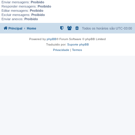
Enviar mensagens:
Proibido
Responder mensagens:
Proibido
Editar mensagens:
Proibido
Excluir mensagens:
Proibido
Enviar anexos:
Proibido
Principal
Home
Todos os horários são
UTC-03:00
Powered by
phpBB
® Forum Software © phpBB Limited
Traduzido por:
Suporte phpBB
Privacidade
|
Termos