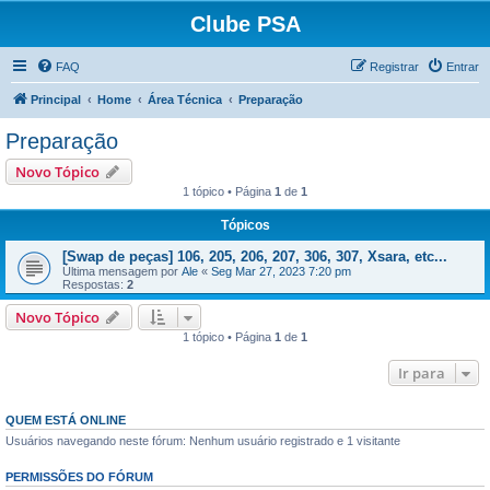
Clube PSA
FAQ
Registrar
Entrar
Principal
Home
Área Técnica
Preparação
Preparação
Novo Tópico
1 tópico • Página
1
de
1
Tópicos
[Swap de peças] 106, 205, 206, 207, 306, 307, Xsara, etc...
Última mensagem por
Ale
«
Seg Mar 27, 2023 7:20 pm
Respostas:
2
Novo Tópico
1 tópico • Página
1
de
1
Ir para
QUEM ESTÁ ONLINE
Usuários navegando neste fórum: Nenhum usuário registrado e 1 visitante
PERMISSÕES DO FÓRUM