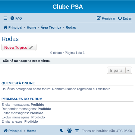
Clube PSA
FAQ
Registrar
Entrar
Principal
Home
Área Técnica
Rodas
Rodas
Novo Tópico
0 tópico • Página
1
de
1
Não há mensagens neste fórum.
Ir para
QUEM ESTÁ ONLINE
Usuários navegando neste fórum: Nenhum usuário registrado e 1 visitante
PERMISSÕES DO FÓRUM
Enviar mensagens:
Proibido
Responder mensagens:
Proibido
Editar mensagens:
Proibido
Excluir mensagens:
Proibido
Enviar anexos:
Proibido
Principal
Home
Todos os horários são
UTC-03:00