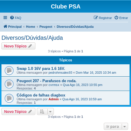
Clube PSA
FAQ
Registrar
Entrar
Principal
Home
Peugeot
Diversos/Dúvidas/Ajuda
Diversos/Dúvidas/Ajuda
Novo Tópico
3 tópicos • Página
1
de
1
Tópicos
Swap 1.0 16V para 1.6 16V.
Última mensagem por
pedrohmsales93
«
Dom Mar 16, 2025 10:34 am
Peugeot 207 - Parafusos de roda.
Última mensagem por
cvrmsx
«
Qua Ago 16, 2023 10:55 pm
Respostas:
4
Códigos de falhas diagbox
Última mensagem por
Admin
«
Qua Ago 16, 2023 10:59 am
Respostas:
1
Novo Tópico
3 tópicos • Página
1
de
1
Ir para