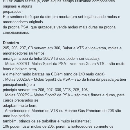
Eu fiz varios testes já, com alguns setups utilizando componentes
originais e alguns
preparados.
E o sentimento é que da sim pra montar um set legal usando molas e
amortecedores originais
da propria PSA, que grazadeus vende molas mais duras na propria
concessionária.
Dianteira
:
205, 206, 207, C3 servem em 306, Dakar e VTS e vice-versa, molas e
amortecedores (ai temos
uma gama boa da linha 306/VTS que podem ser usadas);
. Molas 5002RT- Molas Sport da PSA – vem nos Xsara VTS – são muito
boas e baixam bem,
e o melhor muito baratas na CC(em torno de 140 reais cada);
. Molas 5002SA – Molas Sport1 da PSA – são da linha da pesada(partner
principalmente) e a
principio servem em 206, 207, 306, VTS, 205, 106;
. Molas 5002P9 – Molas Sport2 da PSA – são mais firmes e duras, para
carros preparados se
adaptam muito bem;
. Amortecedores Monroe de VTS ou Monroe Gás Premium de 206 são
uma boa pedida
também, ótimos de se trabalhar e muito resistentes;
106 podem usar molas de 206, porém amortecedores somente os