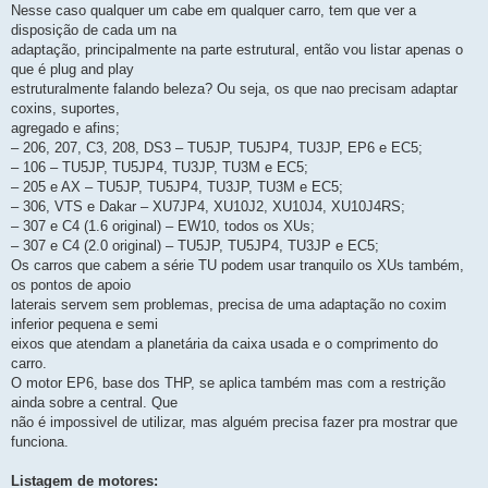
Nesse caso qualquer um cabe em qualquer carro, tem que ver a
disposição de cada um na
adaptação, principalmente na parte estrutural, então vou listar apenas o
que é plug and play
estruturalmente falando beleza? Ou seja, os que nao precisam adaptar
coxins, suportes,
agregado e afins;
– 206, 207, C3, 208, DS3 – TU5JP, TU5JP4, TU3JP, EP6 e EC5;
– 106 – TU5JP, TU5JP4, TU3JP, TU3M e EC5;
– 205 e AX – TU5JP, TU5JP4, TU3JP, TU3M e EC5;
– 306, VTS e Dakar – XU7JP4, XU10J2, XU10J4, XU10J4RS;
– 307 e C4 (1.6 original) – EW10, todos os XUs;
– 307 e C4 (2.0 original) – TU5JP, TU5JP4, TU3JP e EC5;
Os carros que cabem a série TU podem usar tranquilo os XUs também,
os pontos de apoio
laterais servem sem problemas, precisa de uma adaptação no coxim
inferior pequena e semi
eixos que atendam a planetária da caixa usada e o comprimento do
carro.
O motor EP6, base dos THP, se aplica também mas com a restrição
ainda sobre a central. Que
não é impossivel de utilizar, mas alguém precisa fazer pra mostrar que
funciona.
Listagem de motores: