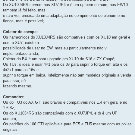
Do XU10J4RS servem nos XU7JP4 e é um up bem comum, nos EW10
também já foi feito, mas
é raro ver, precisa de uma adaptação no comprimento do plenum e no
flange, mas é possível;
Coletor de escape:
Os harmonicos do XU10J4RS são compatíveis com os XU10 em geral e
com o XU7, existe a
possibilidade de usar no EW, mas eu particularmente não vi
implementado ainda;
Coletor do BX é um bom upgrade pro XU10 do S16 e ZX Coupé;
Os TUs, o ideal é usar 4×1 para os 8v para suprir o torque em alta e os
4x2x1 para os 16v e
suprir o torque em baixa. Infelizmente não tem modelos originais a venda
para isso, só
fazendo mesmo.
Comandos:
Os do TU3 do AX GTI são bravos e compatíveis nos 1.4 em geral e no
1.6 8v;
Os do XU10J4RS são compatíveis com o XU7JP4, e tb é um UP
comum;
Os padrões do 106 GTI aplicáveis para EC5 e TU5 mesmo com as polias
originais;