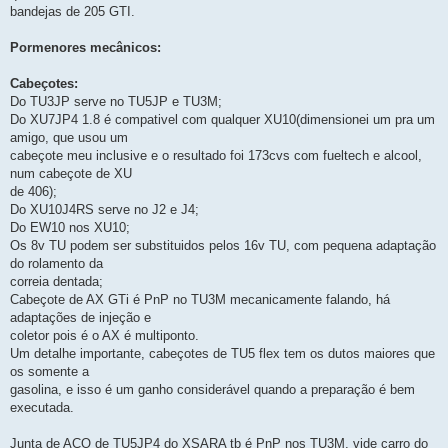
bandejas de 205 GTI.
Pormenores mecânicos:
Cabeçotes:
Do TU3JP serve no TU5JP e TU3M;
Do XU7JP4 1.8 é compativel com qualquer XU10(dimensionei um pra um
amigo, que usou um
cabeçote meu inclusive e o resultado foi 173cvs com fueltech e alcool,
num cabeçote de XU
de 406);
Do XU10J4RS serve no J2 e J4;
Do EW10 nos XU10;
Os 8v TU podem ser substituidos pelos 16v TU, com pequena adaptação
do rolamento da
correia dentada;
Cabeçote de AX GTi é PnP no TU3M mecanicamente falando, há
adaptações de injeção e
coletor pois é o AX é multiponto.
Um detalhe importante, cabeçotes de TU5 flex tem os dutos maiores que
os somente a
gasolina, e isso é um ganho considerável quando a preparação é bem
executada.
Junta de AÇO de TU5JP4 do XSARA tb é PnP nos TU3M, vide carro do