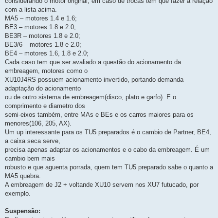
considerando o motor original, em caso de trocas tem que fazer a relação
com a lista acima.
MA5 – motores 1.4 e 1.6;
BE3 – motores 1.8 e 2.0;
BE3R – motores 1.8 e 2.0;
BE3/6 – motores 1.8 e 2.0;
BE4 – motores 1.6, 1.8 e 2.0;
Cada caso tem que ser avaliado a questão do acionamento da
embreagem, motores como o
XU10J4RS possuem acionamento invertido, portando demanda
adaptação do acionamento
ou de outro sistema de embreagem(disco, plato e garfo). E o
comprimento e diametro dos
semi-eixos também, entre MAs e BEs e os carros maiores para os
menores(106, 205, AX).
Um up interessante para os TU5 preparados é o cambio de Partner, BE4,
a caixa seca serve,
precisa apenas adaptar os acionamentos e o cabo da embreagem. É um
cambio bem mais
robusto e que aguenta porrada, quem tem TU5 preparado sabe o quanto a
MA5 quebra.
A embreagem de J2 + voltande XU10 servem nos XU7 futucado, por
exemplo.
Suspensão: