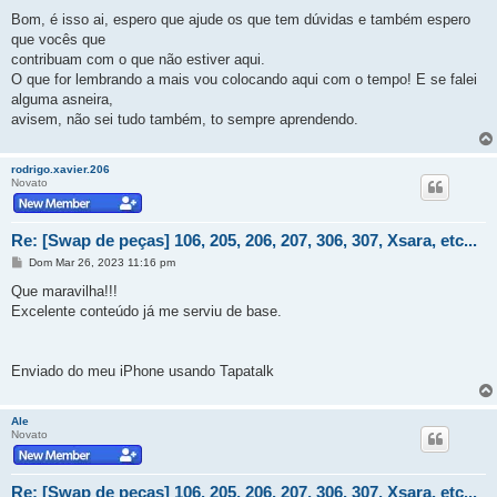
Bom, é isso ai, espero que ajude os que tem dúvidas e também espero
que vocês que
contribuam com o que não estiver aqui.
O que for lembrando a mais vou colocando aqui com o tempo! E se falei
alguma asneira,
avisem, não sei tudo também, to sempre aprendendo.
rodrigo.xavier.206
Novato
Re: [Swap de peças] 106, 205, 206, 207, 306, 307, Xsara, etc...
M
Dom Mar 26, 2023 11:16 pm
e
n
Que maravilha!!!
s
Excelente conteúdo já me serviu de base.
a
g
e
m
Enviado do meu iPhone usando Tapatalk
Ale
Novato
Re: [Swap de peças] 106, 205, 206, 207, 306, 307, Xsara, etc...