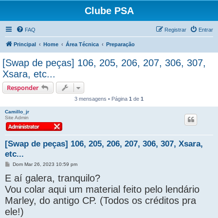
Clube PSA
FAQ
Registrar
Entrar
Principal
Home
Área Técnica
Preparação
[Swap de peças] 106, 205, 206, 207, 306, 307,
Xsara, etc...
Responder
3 mensagens • Página
1
de
1
Camillo_jr
Site Admin
[Swap de peças] 106, 205, 206, 207, 306, 307, Xsara,
etc...
M
Dom Mar 26, 2023 10:59 pm
e
E aí galera, tranquilo?
n
s
Vou colar aqui um material feito pelo lendário
a
g
Marley, do antigo CP. (Todos os créditos pra
e
m
ele!)