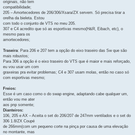
originais, não tem
compatibilidade;
205 – Amortecedores de 206/306/Xsara/ZX servem. Só precisa tirar a
orelha da bieleta. Estou
com todo o conjunto de VTS no meu 205.
307 e C4 acredito que só as esportivas mesmo(H&R, Eibach, etc), o
mesmo para os
amortecedores;
Traseira
: Para 206 e 207 tem a opção do eixo traseiro das Sw que são
mais robustos;
Para 306 a opção é o eixo traseiro do VTS que é maior e mais reforçado,
eu vou usar um com
graxeiras pra evitar problemas; C4 e 307 usam molas, então no caso só
com esportivas mesmo;
Freios:
Esse é um caso como o do swap engine, adaptando cabe qualquer um,
então vou me ater
aos pnp somente;
Dianteiros:
106, 205 e AX – Aceita o set do 206/207 de 247mm ventilados e o set do
306 1.8/ZX Coupé
de 266mm(com um pequeno corte na pinça por causa de uma elevação
no montante, mas