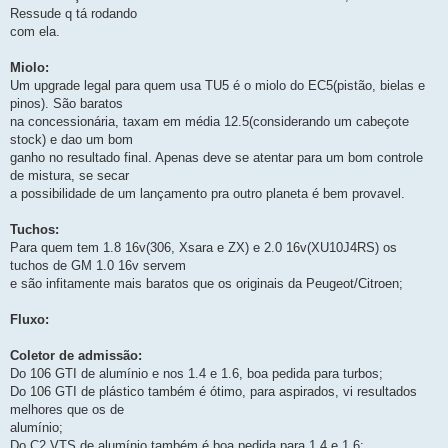
Ressude q tá rodando
com ela.
Miolo:
Um upgrade legal para quem usa TU5 é o miolo do EC5(pistão, bielas e
pinos). São baratos
na concessionária, taxam em média 12.5(considerando um cabeçote
stock) e dao um bom
ganho no resultado final. Apenas deve se atentar para um bom controle
de mistura, se secar
a possibilidade de um lançamento pra outro planeta é bem provavel.
Tuchos:
Para quem tem 1.8 16v(306, Xsara e ZX) e 2.0 16v(XU10J4RS) os
tuchos de GM 1.0 16v servem
e são infitamente mais baratos que os originais da Peugeot/Citroen;
Fluxo:
Coletor de admissão:
Do 106 GTI de alumínio e nos 1.4 e 1.6, boa pedida para turbos;
Do 106 GTI de plástico também é ótimo, para aspirados, vi resultados
melhores que os de
alumínio;
Do C2 VTS de alumínio também é boa pedida para 1.4 e 1.6;