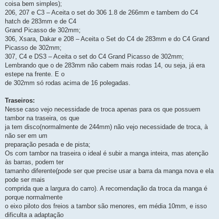
coisa bem simples);
206, 207 e C3 – Aceita o set do 306 1.8 de 266mm e tambem do C4
hatch de 283mm e de C4
Grand Picasso de 302mm;
306, Xsara, Dakar e 208 – Aceita o Set do C4 de 283mm e do C4 Grand
Picasso de 302mm;
307, C4 e DS3 – Aceita o set do C4 Grand Picasso de 302mm;
Lembrando que o de 283mm não cabem mais rodas 14, ou seja, já era
estepe na frente. E o
de 302mm só rodas acima de 16 polegadas.
Traseiros:
Nesse caso vejo necessidade de troca apenas para os que possuem
tambor na traseira, os que
ja tem disco(normalmente de 244mm) não vejo necessidade de troca, à
não ser em um
preparação pesada e de pista;
Os com tambor na traseira o ideal é subir a manga inteira, mas atenção
às barras, podem ter
tamanho diferente(pode ser que precise usar a barra da manga nova e ela
pode ser mais
comprida que a largura do carro). A recomendação da troca da manga é
porque normalmente
o eixo piloto dos freios a tambor são menores, em média 10mm, e isso
dificulta a adaptação