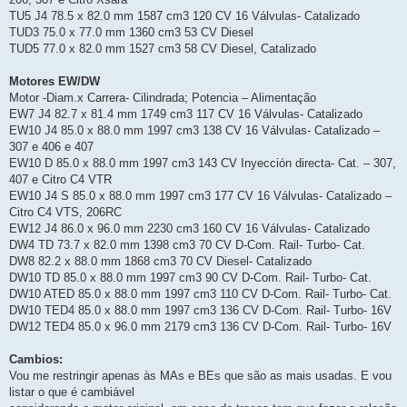
TU5 J4 78.5 x 82.0 mm 1587 cm3 120 CV 16 Válvulas- Catalizado
TUD3 75.0 x 77.0 mm 1360 cm3 53 CV Diesel
TUD5 77.0 x 82.0 mm 1527 cm3 58 CV Diesel, Catalizado
Motores EW/DW
Motor -Diam.x Carrera- Cilindrada; Potencia – Alimentação
EW7 J4 82.7 x 81.4 mm 1749 cm3 117 CV 16 Válvulas- Catalizado
EW10 J4 85.0 x 88.0 mm 1997 cm3 138 CV 16 Válvulas- Catalizado –
307 e 406 e 407
EW10 D 85.0 x 88.0 mm 1997 cm3 143 CV Inyección directa- Cat. – 307,
407 e Citro C4 VTR
EW10 J4 S 85.0 x 88.0 mm 1997 cm3 177 CV 16 Válvulas- Catalizado –
Citro C4 VTS, 206RC
EW12 J4 86.0 x 96.0 mm 2230 cm3 160 CV 16 Válvulas- Catalizado
DW4 TD 73.7 x 82.0 mm 1398 cm3 70 CV D-Com. Rail- Turbo- Cat.
DW8 82.2 x 88.0 mm 1868 cm3 70 CV Diesel- Catalizado
DW10 TD 85.0 x 88.0 mm 1997 cm3 90 CV D-Com. Rail- Turbo- Cat.
DW10 ATED 85.0 x 88.0 mm 1997 cm3 110 CV D-Com. Rail- Turbo- Cat.
DW10 TED4 85.0 x 88.0 mm 1997 cm3 136 CV D-Com. Rail- Turbo- 16V
DW12 TED4 85.0 x 96.0 mm 2179 cm3 136 CV D-Com. Rail- Turbo- 16V
Cambios:
Vou me restringir apenas às MAs e BEs que são as mais usadas. E vou
listar o que é cambiável