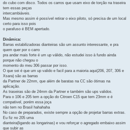
do cubo com disco. Todos os carros que usam eixo de torção na traseira
tem essas peças
intercambiáveis.
Mas mesmo assim é possível retirar o eixo piloto, só precisa de um local
certo para isso pois
o parafuso é BEM apertado.
Dinâmica:
Barras estabilizadoras dianteiras são um assunto interessante, e pra
quem quer por o carro
pra andar mais forte é um up válido, não estudei isso à fundo ainda
porque não chegou o
momento do meu 306 passar por isso.
O que sei é que um up valido e facil para a maioria aqui(206, 207, 306 e
Xsara) são as barras
da Partner de 22mm, que além de baratas na CC são ótimas na
aplicação.
As traseiras são de 24mm da Partner e também são ups validos.
Para o 106 e 205 tem a opção do Citroen C15 que tem 23mm e é
compativel, porém essa joça
não tem no Brasil hahahaha
No caso de preparados, existe sempre a opção de projetar barras extras.
Eu fiz no 205 uma
dianteira(ligando as longarinas) e vou reforçar o agregado embaixo assim
que subir as